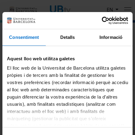
Skip to main content
EN
El portal de vídeo de la Universitat de Barcelona
Consentiment
Detalls
Informació
Search
Aquest lloc web utilitza galetes
Search
El lloc web de la Universitat de Barcelona utilitza galetes
pròpies i de tercers amb la finalitat de gestionar les
vostres preferències (recordar informació perquè accediu
al lloc web amb determinades característiques que
MENÚ PEU 1
puguin diferenciar la vostra experiència de la d’altres
Legal notice
usuaris), amb finalitats estadístiques (analitzar com
Cookies
interactueu amb el lloc web) i amb finalitats de
màrqueting (gestionar la publicitat que s’ofereix
PEU 2
About UBtv
adequant-la en funció dels vostres hàbits de navegació).
Terms and privacy
Per obtenir més informació sobre les galetes podeu