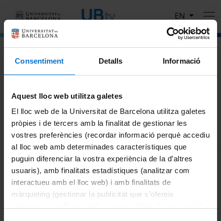
Skip to main content
EN
El portal de vídeo de la Universitat de Barcelona
Consentiment
Detalls
Informació
Search
Aquest lloc web utilitza galetes
Search
El lloc web de la Universitat de Barcelona utilitza galetes
pròpies i de tercers amb la finalitat de gestionar les
vostres preferències (recordar informació perquè accediu
al lloc web amb determinades característiques que
MENÚ PEU 1
puguin diferenciar la vostra experiència de la d’altres
Legal notice
usuaris), amb finalitats estadístiques (analitzar com
Cookies
interactueu amb el lloc web) i amb finalitats de
màrqueting (gestionar la publicitat que s’ofereix
PEU 2
About UBtv
adequant-la en funció dels vostres hàbits de navegació).
Terms and privacy
Per obtenir més informació sobre les galetes podeu