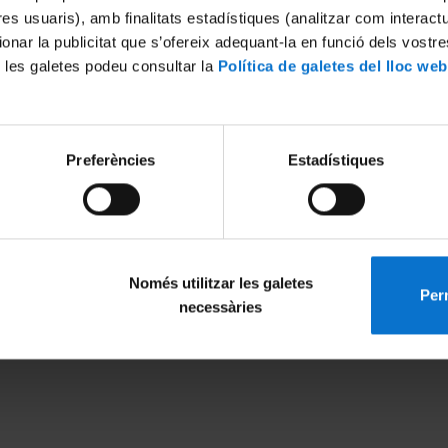
tres usuaris), amb finalitats estadístiques (analitzar com interac
ionar la publicitat que s’ofereix adequant-la en funció dels vostr
 les galetes podeu consultar la
Política de galetes del lloc web
International excellence
European recognition
Preferències
Estadístiques
Només utilitzar les galetes
Perm
necessàries