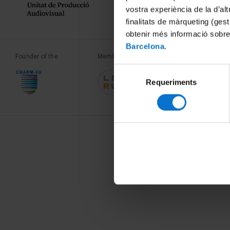
vostra experiència de la d’al
finalitats de màrqueting (gest
obtenir més informació sobre
Barcelona
.
Founder of the
Member of the
Member of the
Selecció
Requeriments
de
consentiment