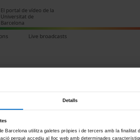
Skip to main content
El portal de vídeo de la
Universitat de
Barcelona
ions
Live broadcasts
Detalls
MENÚ PEU 1
PEU 2
etes
Legal notice
About UBtv
de Barcelona utilitza galetes pròpies i de tercers amb la finalitat
Cookies
Terms and priva
mació perquè accediu al lloc web amb determinades característiq