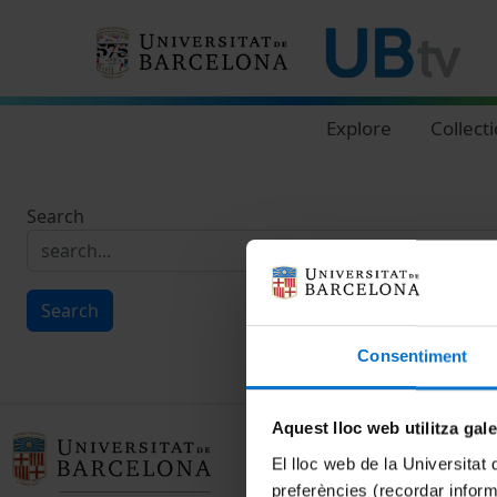
Navegació principal
Explore
Collect
Search
Search
Consentiment
Aquest lloc web utilitza gal
El lloc web de la Universitat 
preferències (recordar infor