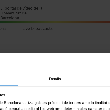
Skip to main content
El portal de vídeo de la
Universitat de
Barcelona
ions
Live broadcasts
Detalls
MENÚ PEU 1
PEU 2
etes
Legal notice
About UBtv
de Barcelona utilitza galetes pròpies i de tercers amb la finalitat
Cookies
Terms and priva
mació perquè accediu al lloc web amb determinades característiq