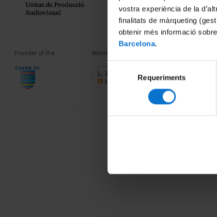
vostra experiència de la d’al
finalitats de màrqueting (gest
obtenir més informació sobre
Barcelona
.
Founder of the
Member of the
Member of the
Selecció
Requeriments
de
consentiment