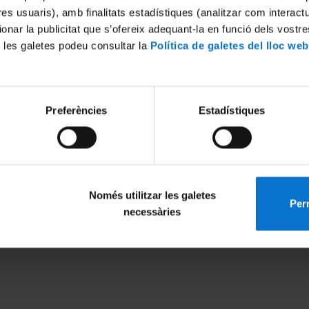
tres usuaris), amb finalitats estadístiques (analitzar com interac
ionar la publicitat que s’ofereix adequant-la en funció dels vostr
 les galetes podeu consultar la
Política de galetes del lloc web
International excellence
European recognition
Preferències
Estadístiques
Només utilitzar les galetes
Perm
necessàries