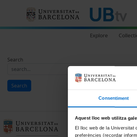
Navegació principal
Explore
Collect
Search
Search
Consentiment
Aquest lloc web utilitza gal
El lloc web de la Universitat 
preferències (recordar infor