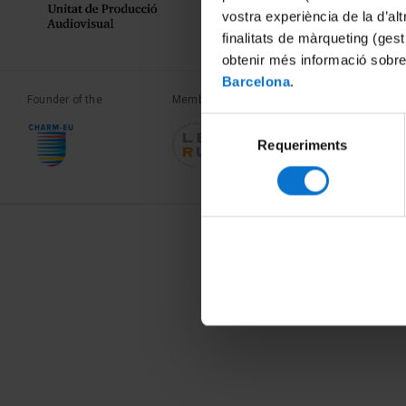
vostra experiència de la d’al
finalitats de màrqueting (gest
obtenir més informació sobre
Barcelona
.
Founder of the
Member of the
Member of the
Selecció
Requeriments
de
consentiment