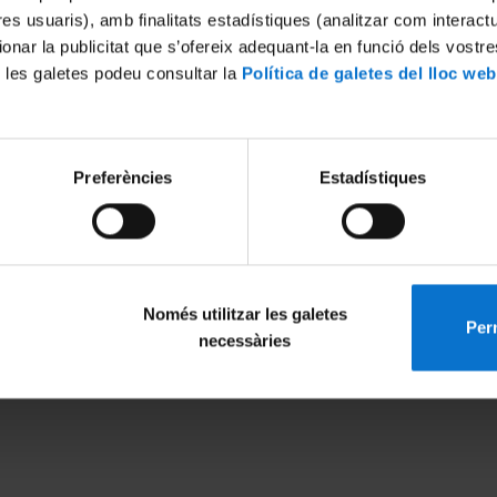
tres usuaris), amb finalitats estadístiques (analitzar com interac
ionar la publicitat que s’ofereix adequant-la en funció dels vostr
 les galetes podeu consultar la
Política de galetes del lloc web
International excellence
European recognition
Preferències
Estadístiques
Només utilitzar les galetes
Perm
necessàries