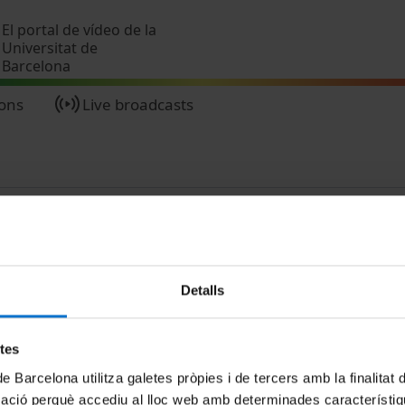
Skip to main content
El portal de vídeo de la
Universitat de
Barcelona
ions
Live broadcasts
Detalls
MENÚ PEU 1
PEU 2
etes
Legal notice
About UBtv
de Barcelona utilitza galetes pròpies i de tercers amb la finalitat
Cookies
Terms and priva
mació perquè accediu al lloc web amb determinades característiq