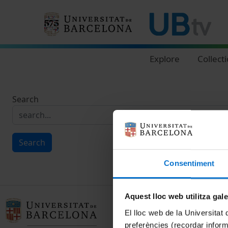
Navegació principal
Explore
Collect
Search
Search
Consentiment
Aquest lloc web utilitza gal
El lloc web de la Universitat 
preferències (recordar infor