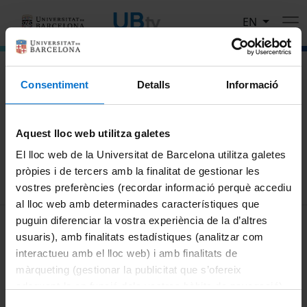
Skip to main content
EN
El portal de vídeo de la Universitat de Barcelona
Consentiment
Detalls
Informació
Search
Aquest lloc web utilitza galetes
Search
El lloc web de la Universitat de Barcelona utilitza galetes
pròpies i de tercers amb la finalitat de gestionar les
vostres preferències (recordar informació perquè accediu
al lloc web amb determinades característiques que
MENÚ PEU 1
puguin diferenciar la vostra experiència de la d’altres
Legal notice
usuaris), amb finalitats estadístiques (analitzar com
Cookies
interactueu amb el lloc web) i amb finalitats de
màrqueting (gestionar la publicitat que s’ofereix
PEU 2
About UBtv
adequant-la en funció dels vostres hàbits de navegació).
Terms and privacy
Per obtenir més informació sobre les galetes podeu