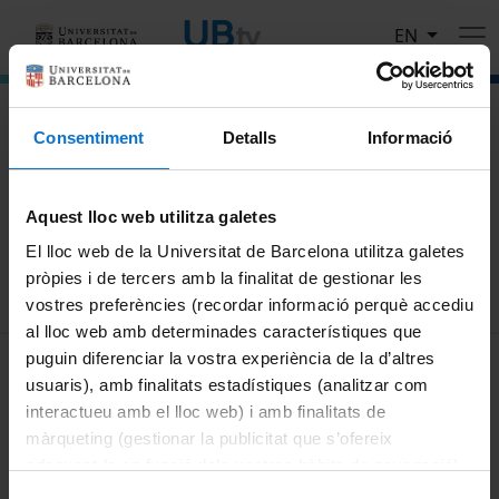
Skip to main content
EN
El portal de vídeo de la Universitat de Barcelona
Consentiment
Detalls
Informació
Search
Aquest lloc web utilitza galetes
Search
El lloc web de la Universitat de Barcelona utilitza galetes
pròpies i de tercers amb la finalitat de gestionar les
vostres preferències (recordar informació perquè accediu
al lloc web amb determinades característiques que
MENÚ PEU 1
puguin diferenciar la vostra experiència de la d’altres
Legal notice
usuaris), amb finalitats estadístiques (analitzar com
Cookies
interactueu amb el lloc web) i amb finalitats de
màrqueting (gestionar la publicitat que s’ofereix
PEU 2
About UBtv
adequant-la en funció dels vostres hàbits de navegació).
Terms and privacy
Per obtenir més informació sobre les galetes podeu