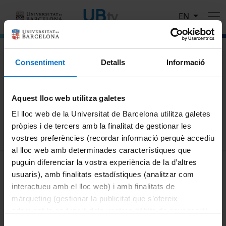
Skip to main content
EN
El portal de vídeo de la Universitat de Barcelona
Consentiment
Detalls
Informació
Search
Aquest lloc web utilitza galetes
Search
El lloc web de la Universitat de Barcelona utilitza galetes
pròpies i de tercers amb la finalitat de gestionar les
vostres preferències (recordar informació perquè accediu
al lloc web amb determinades característiques que
MENÚ PEU 1
puguin diferenciar la vostra experiència de la d’altres
Legal notice
usuaris), amb finalitats estadístiques (analitzar com
Cookies
interactueu amb el lloc web) i amb finalitats de
màrqueting (gestionar la publicitat que s’ofereix
PEU 2
About UBtv
adequant-la en funció dels vostres hàbits de navegació).
Terms and privacy
Per obtenir més informació sobre les galetes podeu