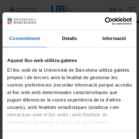
Skip to main content
EN
El portal de vídeo de la Universitat de Barcelona
Consentiment
Detalls
Informació
Search
Aquest lloc web utilitza galetes
Search
El lloc web de la Universitat de Barcelona utilitza galetes
pròpies i de tercers amb la finalitat de gestionar les
vostres preferències (recordar informació perquè accediu
al lloc web amb determinades característiques que
MENÚ PEU 1
puguin diferenciar la vostra experiència de la d’altres
Legal notice
usuaris), amb finalitats estadístiques (analitzar com
Cookies
interactueu amb el lloc web) i amb finalitats de
màrqueting (gestionar la publicitat que s’ofereix
PEU 2
About UBtv
adequant-la en funció dels vostres hàbits de navegació).
Terms and privacy
Per obtenir més informació sobre les galetes podeu