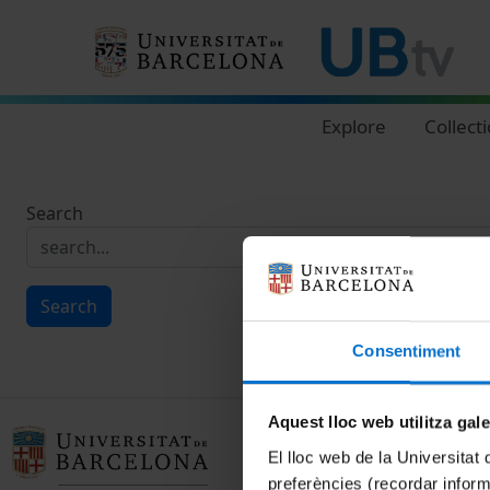
Navegació principal
Explore
Collect
Search
Search
Consentiment
Aquest lloc web utilitza gal
El lloc web de la Universitat 
preferències (recordar infor