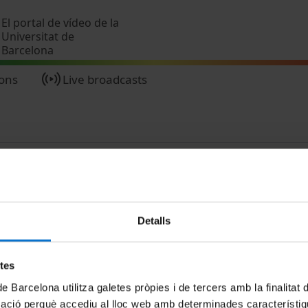
Skip to main content
El portal de vídeo de la
Universitat de
Barcelona
ions
Live broadcasts
Detalls
MENÚ PEU 1
PEU 2
etes
Legal notice
About UBtv
de Barcelona utilitza galetes pròpies i de tercers amb la finalitat
Cookies
Terms and priva
mació perquè accediu al lloc web amb determinades característiq