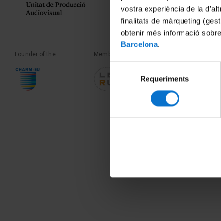
vostra experiència de la d’al
finalitats de màrqueting (gest
obtenir més informació sobre
Barcelona
.
Founder of the
Member of the
Member of the
Selecció
Requeriments
de
consentiment