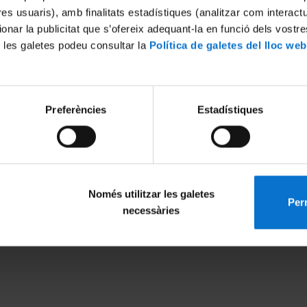
tres usuaris), amb finalitats estadístiques (analitzar com interac
ionar la publicitat que s’ofereix adequant-la en funció dels vostr
 les galetes podeu consultar la
Política de galetes del lloc web
International excellence
European recognition
Preferències
Estadístiques
Només utilitzar les galetes
Perm
necessàries