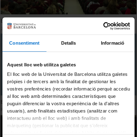
Barcelona Pensa 2018. 12a. Mostra de Fotofilosofia
21 November, 2018
Consentiment
Detalls
Informació
Aquest lloc web utilitza galetes
El lloc web de la Universitat de Barcelona utilitza galetes
pròpies i de tercers amb la finalitat de gestionar les
vostres preferències (recordar informació perquè accediu
al lloc web amb determinades característiques que
Barcelona Pensa 2018
puguin diferenciar la vostra experiència de la d’altres
8 November, 2018
usuaris), amb finalitats estadístiques (analitzar com
interactueu amb el lloc web) i amb finalitats de
màrqueting (gestionar la publicitat que s’ofereix
adequant-la en funció dels vostres hàbits de navegació).