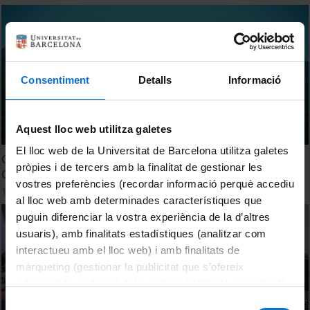
Consentiment
Detalls
Informació
Aquest lloc web utilitza galetes
El lloc web de la Universitat de Barcelona utilitza galetes
Curso de extensión universitaria de Atención a Usuarios,
pròpies i de tercers amb la finalitat de gestionar les
Ciudadanos y Clientes
vostres preferències (recordar informació perquè accediu
19 May, 2022
al lloc web amb determinades característiques que
puguin diferenciar la vostra experiència de la d’altres
usuaris), amb finalitats estadístiques (analitzar com
interactueu amb el lloc web) i amb finalitats de
màrqueting (gestionar la publicitat que s’ofereix
adequant-la en funció dels vostres hàbits de navegació).
Per obtenir més informació sobre les galetes podeu
Selecció