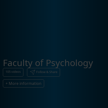
Faculty of Psychology
105
videos
Follow & Share
+ More information