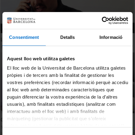
Consentiment
Detalls
Informació
La inquilina
14 June, 2017
Aquest lloc web utilitza galetes
El lloc web de la Universitat de Barcelona utilitza galetes
pròpies i de tercers amb la finalitat de gestionar les
vostres preferències (recordar informació perquè accediu
al lloc web amb determinades característiques que
puguin diferenciar la vostra experiència de la d’altres
usuaris), amb finalitats estadístiques (analitzar com
interactueu amb el lloc web) i amb finalitats de
màrqueting (gestionar la publicitat que s’ofereix
Consciente
adequant-la en funció dels vostres hàbits de navegació).
14 June, 2017
Per obtenir més informació sobre les galetes podeu