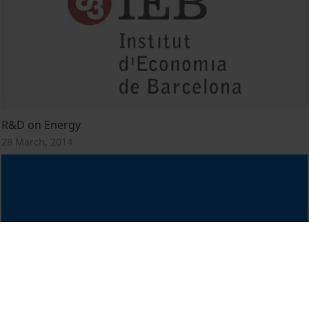
R&D on Energy
28 March, 2014
II Simposio Empresarial Internacional FUNSEAM -