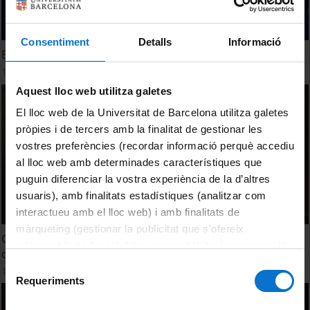
Consentiment
Detalls
Informació
Environmental Policy and Energy
15 March, 2016
Aquest lloc web utilitza galetes
El lloc web de la Universitat de Barcelona utilitza galetes
pròpies i de tercers amb la finalitat de gestionar les
vostres preferències (recordar informació perquè accediu
al lloc web amb determinades característiques que
puguin diferenciar la vostra experiència de la d’altres
usuaris), amb finalitats estadístiques (analitzar com
interactueu amb el lloc web) i amb finalitats de
màrqueting (gestionar la publicitat que s’ofereix
Closing Ceremony IV International Academic Symposium
adequant-la en funció dels vostres hàbits de navegació).
on Energy and Environmental Policy
Per obtenir més informació sobre les galetes podeu
Selecció
11 March, 2016
consultar la
Política de galetes del lloc web de la
Requeriments
de
Universitat de Barcelona
.
consentiment