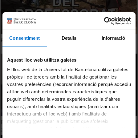
Consentiment
Detalls
Informació
Facultat de Formació del Professorat
1 January, 2007
Aquest lloc web utilitza galetes
El lloc web de la Universitat de Barcelona utilitza galetes
pròpies i de tercers amb la finalitat de gestionar les
vostres preferències (recordar informació perquè accediu
al lloc web amb determinades característiques que
puguin diferenciar la vostra experiència de la d’altres
usuaris), amb finalitats estadístiques (analitzar com
interactueu amb el lloc web) i amb finalitats de
màrqueting (gestionar la publicitat que s’ofereix
El gust per la lectura
adequant-la en funció dels vostres hàbits de navegació).
23 January, 2008
Per obtenir més informació sobre les galetes podeu