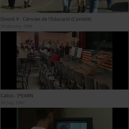
Divisió V - Ciències de l'Educació (Castellà)
24 January, 1994
Callús - I*EARN
29 July, 1997