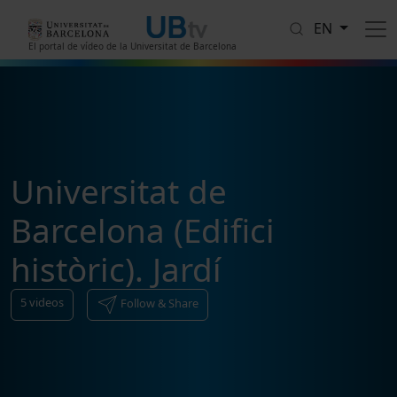
Skip to main content
EN
El portal de vídeo de la Universitat de Barcelona
Universitat de
Barcelona (Edifici
històric). Jardí
5
videos
Follow & Share