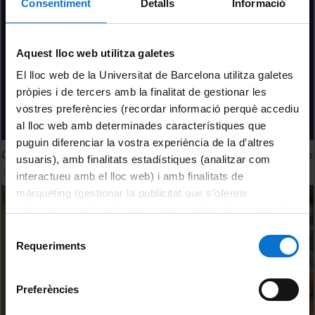
Consentiment
Detalls
Informació
Aquest lloc web utilitza galetes
El lloc web de la Universitat de Barcelona utilitza galetes
pròpies i de tercers amb la finalitat de gestionar les
vostres preferències (recordar informació perquè accediu
al lloc web amb determinades característiques que
puguin diferenciar la vostra experiència de la d’altres
Celebración del Sánscrito 2025. Jardín del Edificio Histórico
usuaris), amb finalitats estadístiques (analitzar com
11 July, 2025
interactueu amb el lloc web) i amb finalitats de
màrqueting (gestionar la publicitat que s’ofereix
adequant-la en funció dels vostres hàbits de navegació).
Per obtenir més informació sobre les galetes podeu
Selecció
consultar la
Política de galetes del lloc web de la
Requeriments
de
Universitat de Barcelona
.
consentiment
Preferències