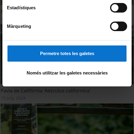
Estadístiques
XI Festa de la Ciència
3 June, 2025
Màrqueting
Permetre totes les galetes
Només utilitzar les galetes necessàries
Pavia de Califòrnia 'Aesculus californica'
15 July, 2024