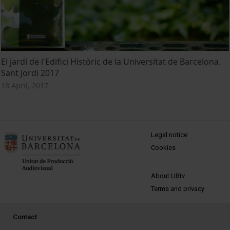
El jardí de l'Edifici Històric de la Universitat de Barcelona.
Sant Jordi 2017
18 April, 2017
MENÚ PEU 1
Legal notice
Cookies
PEU 2
About UBtv
Terms and privacy
PEU 3
Contact