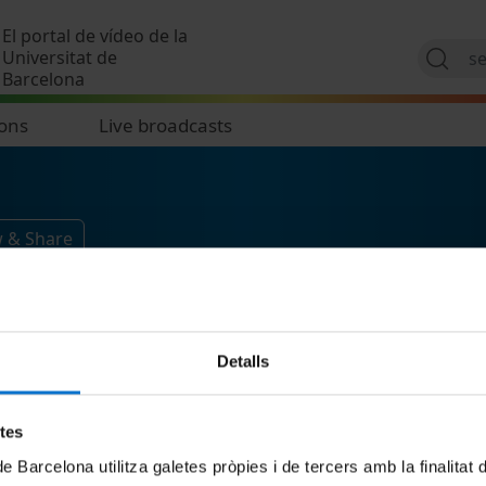
Skip to main content
El portal de vídeo de la
Universitat de
Barcelona
ions
Live broadcasts
w & Share
Detalls
etes
de Barcelona utilitza galetes pròpies i de tercers amb la finalitat