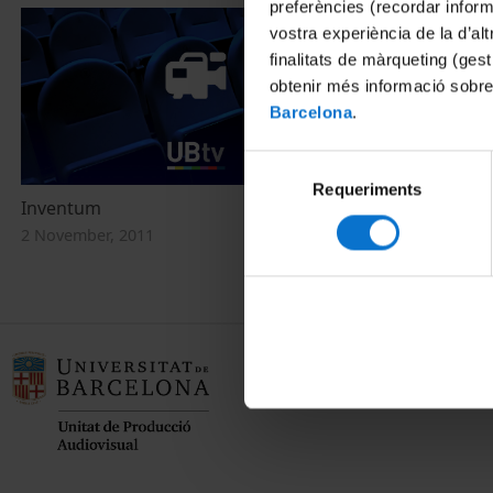
preferències (recordar infor
vostra experiència de la d’al
finalitats de màrqueting (gest
obtenir més informació sobre
Barcelona
.
Selecció
Requeriments
de
Inventum
Inventum
consentiment
2 November, 2011
2 November, 2