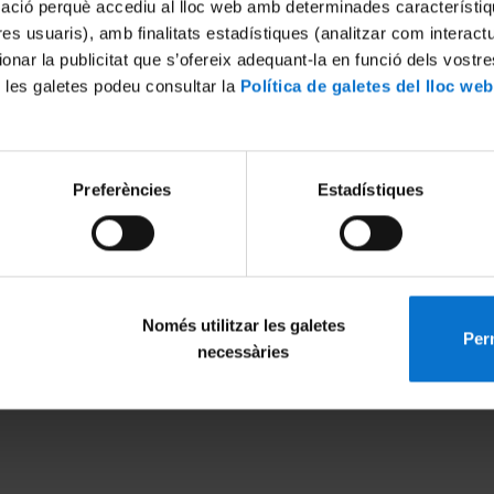
mació perquè accediu al lloc web amb determinades característiq
tres usuaris), amb finalitats estadístiques (analitzar com interac
ionar la publicitat que s’ofereix adequant-la en funció dels vostr
 les galetes podeu consultar la
Política de galetes del lloc web
Preferències
Estadístiques
Inventum
011
2 November, 2011
Només utilitzar les galetes
Perm
MENÚ PEU 1
PEU 2
necessàries
Legal notice
About UBtv
Cookies
Terms and priva