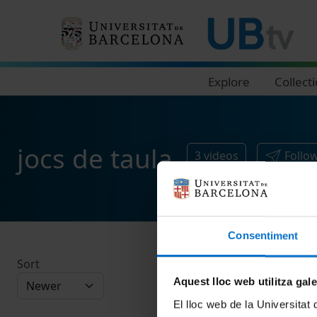
Navegació principal
Explore
Collect
jocs de taula
3
videos
Follo
Consentiment
Sort
Aquest lloc web utilitza gal
El lloc web de la Universitat 