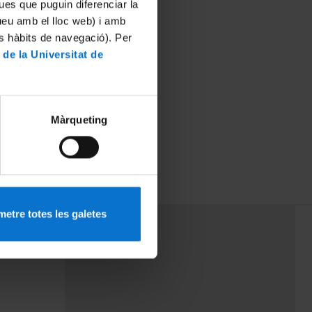
ues que puguin diferenciar la
tueu amb el lloc web) i amb
es hàbits de navegació). Per
 de la Universitat de
Màrqueting
etre totes les galetes
PEU 3
Contact
cy