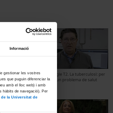
Informació
 de gestionar les vostres
: causes i
A bord del Beagle T2. La tuberculosi: per
ues que puguin diferenciar la
què encara és un problema de salut
pública?
tueu amb el lloc web) i amb
es hàbits de navegació). Per
22 March, 2023
 de la Universitat de