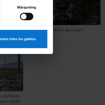
Màrqueting
itat o
Pujarà més la factura de la llum?
7 April, 2022
etre totes les galetes
 del Brasil,
 democràcies