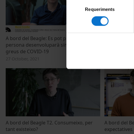
Selecció
Requeriments
de
consentiment
A bord del Beagle: Es pot predir si una
Es pot predir
persona desenvoluparà símptomes
desenvolupa
greus de COVID-19
COVID-19?
27 October, 2021
21 October, 20
A bord del Beagle T2. Consumeixo, per
A bord del Be
tant existeixo?
expectatives