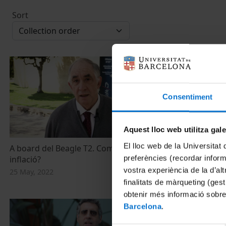
Sort
Consentiment
Aquest lloc web utilitza gal
El lloc web de la Universitat 
A board del Beagle T2. Com ens afecta la
Hi pot haver
preferències (recordar infor
inflació?
comerços pe
vostra experiència de la d’al
25 May, 2022
4 April, 2022
finalitats de màrqueting (gest
obtenir més informació sobre
Barcelona
.