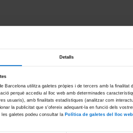
Detalls
etes
de Barcelona utilitza galetes pròpies i de tercers amb la finalitat
 problemes d'abastament als
Erupció volcánica a La Palma
mació perquè accediu al lloc web amb determinades característiq
r nadal?
conseqüències
tres usuaris), amb finalitats estadístiques (analitzar com interac
27 October, 2021
ionar la publicitat que s’ofereix adequant-la en funció dels vostr
 les galetes podeu consultar la
Política de galetes del lloc web