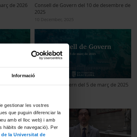
març de 2026
Consell de Govern del 10 de desembre de
2025
10 December, 2025
Informació
 maig de 2025
Consell de Govern del 5 de març de 2025
5 March, 2025
 de gestionar les vostres
ues que puguin diferenciar la
tueu amb el lloc web) i amb
es hàbits de navegació). Per
 de la Universitat de