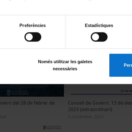
Preferències
Estadístiques
overn del 9 d'octubre de
Consell de Govern del 17 de j
17 July, 2024
4
Només utilitzar les galetes
Perm
necessàries
overn del 28 de febrer de
Consell de Govern. 13 de d
2023 (extraordinari)
024
5 December, 2023