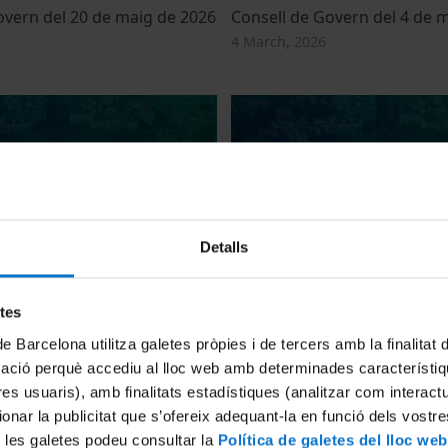
overn del 20 de maig de 2026
Consell de Govern del 4 de 
4 March, 2026
Detalls
vern del 16 de juliol de 2025
Consell de Govern del 14 de
14 May, 2025
etes
de Barcelona utilitza galetes pròpies i de tercers amb la finalitat
mació perquè accediu al lloc web amb determinades característiq
tres usuaris), amb finalitats estadístiques (analitzar com interac
ionar la publicitat que s’ofereix adequant-la en funció dels vostr
 les galetes podeu consultar la
Política de galetes del lloc web