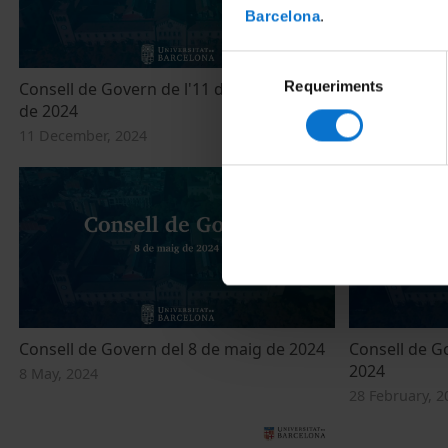
Barcelona
.
Selecció
Requeriments
de
Consell de Govern de l'11 de desembre
Consell de G
de 2024
2024
consentiment
11 December, 2024
9 October, 202
Consell de Govern del 8 de maig de 2024
Consell de G
2024
8 May, 2024
28 February, 2