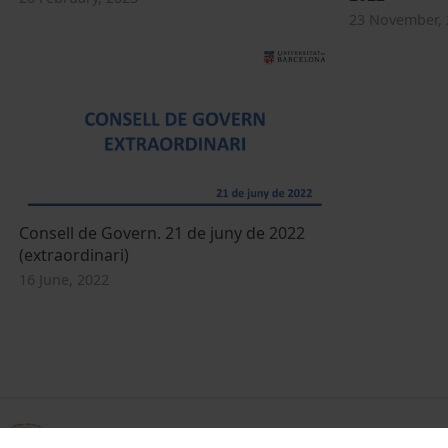
23 November, 
Consell de Govern. 21 de juny de 2022
(extraordinari)
16 June, 2022