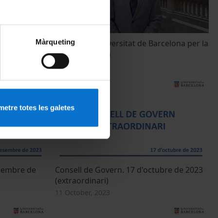
Màrqueting
uliol de 2024
Clam de la Universitat de Barcelona per la
pau a Palestina
22 May, 2024
etre totes les galetes
esembre de
Consell de Govern. 17 d'octubre de 2023
(extraordinari)
11 October, 2023