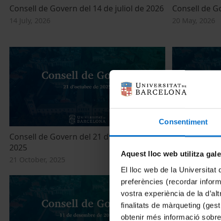
Consell de Govern del 14 de juliol de 2026
Consell de G
14 July, 2026
20 May, 2026
Consentiment
Consell de Govern del 21 d'octubre de
Consell de Go
2025
16 July, 2025
Aquest lloc web utilitza gal
21 October, 2025
El lloc web de la Universitat 
preferències (recordar infor
vostra experiència de la d’al
finalitats de màrqueting (gest
obtenir més informació sobre