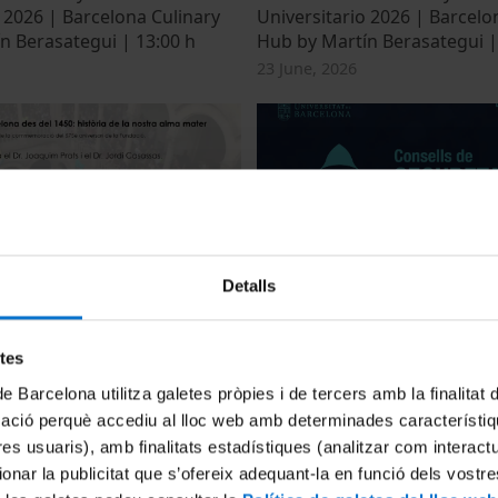
 2026 | Barcelona Culinary
Universitario 2026 | Barcelo
n Berasategui | 13:00 h
Hub by Martín Berasategui |
23 June, 2026
Detalls
t del tardofranquisme i el
Ús segur de dispositius ocas
ent en l'etapa democrática
15 June, 2026
etes
de Barcelona utilitza galetes pròpies i de tercers amb la finalitat
mació perquè accediu al lloc web amb determinades característiq
tres usuaris), amb finalitats estadístiques (analitzar com interac
ionar la publicitat que s’ofereix adequant-la en funció dels vostr