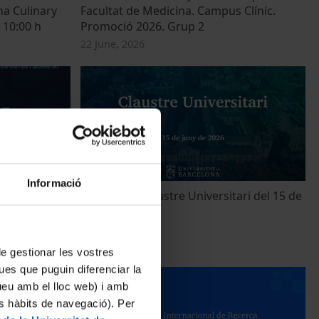
na Culinary
Facultat de Medicina. Campus Clínic.
 10:00 h
Promoció 2026. Grup 2
22 June, 2026
Informació
ionals
Reunió del Claustre Universitari del 15 de
juny de 2026
15 June, 2026
 de gestionar les vostres
ues que puguin diferenciar la
tueu amb el lloc web) i amb
es hàbits de navegació). Per