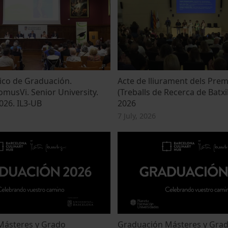
co de Graduación.
Acte de lliurament dels Pre
musVi. Senior University.
(Treballs de Recerca de Batxil
26. IL3-UB
2026
7 July, 2026
Másteres y Grado
Graduación Másteres y Gra