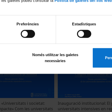
 les galetes podeu consultar la
Política de galetes del lloc web
Preferències
Estadístiques
 a una agenda compartida
Taula rodona «Talent i mobili
versitats intensives en
recerca europea» Atracció, ci
desenvolupament del talent 
28 May, 2026
Només utilitzar les galetes
Perm
necessàries
«Universitats i societat:
Inauguració institucional: El
mpacte» Com les universitats
universitats intensives en r