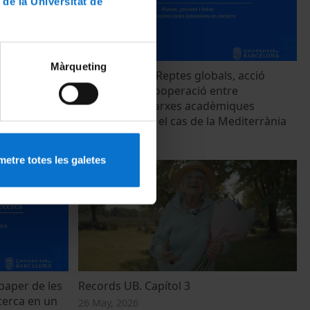
 de la Universitat de
Màrqueting
tat en la
Taula rodona «Reptes globals, acció
rculació i
coordinada» Cooperació entre
investigador
universitats i xarxes acadèmiques
internacionals: el cas de la Mediterrània
28 May, 2026
etre totes les galetes
 paper de les
Records UB. Capítol 3
ecerca en un
26 May, 2026