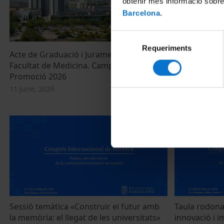
obtenir més informació sobre
Barcelona
.
Selecció
Requeriments
de
Acte de Graduació i Jurament Hipocràtic
Cloenda. Cap
consentiment
Facultat de Medicina. Campus Bellvitge.
per a les uni
Promoció 2026
recerca
11 June, 2026
28 May, 2026
Sessió temàtica «Construir el futur amb
Taula rodona 
la memòria: el llegat de les universitats»
innovació i i