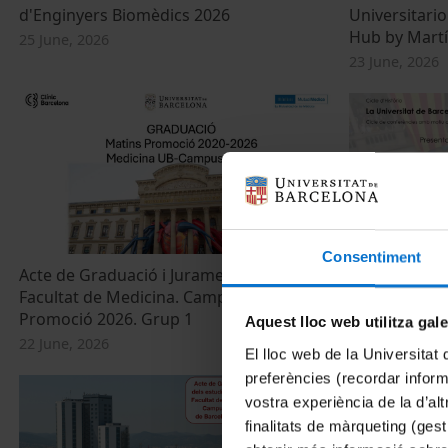
d'Enginyers Biomèdics 2026
Universitario
Hub by Martí
25 June, 2026
23 June, 2026
Consentiment
Acte de Graduació i Jurament Hipocràtic.
La Universita
Facultat de Medicina. Campus Clínic.
seu renaixem
Promoció 2026. Grup 1
19 June, 2026
Aquest lloc web utilitza gal
22 June, 2026
El lloc web de la Universitat 
preferències (recordar infor
vostra experiència de la d’al
finalitats de màrqueting (gest