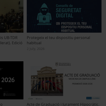
mis UB-TDR
Protegeix el teu dispositiu personal
lerat). Edició
habitual
2 July, 2026
do
Acte de Graduació i Jurament Hipocràtic.