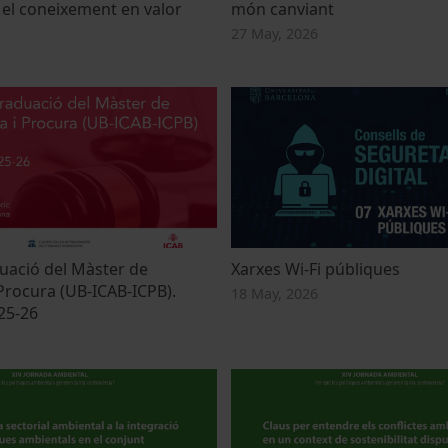
el coneixement en valor
món canviant
27 May, 2026
uació del Màster de
Xarxes Wi-Fi públiques
 Procura (UB-ICAB-ICPB).
18 May, 2026
25-26