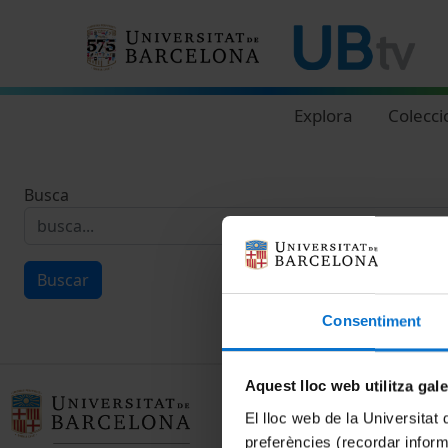
Navegació principal
Explora
Colecci
Busca
Buscar
Consentiment
Aquest lloc web utilitza gal
El lloc web de la Universitat 
preferències (recordar infor