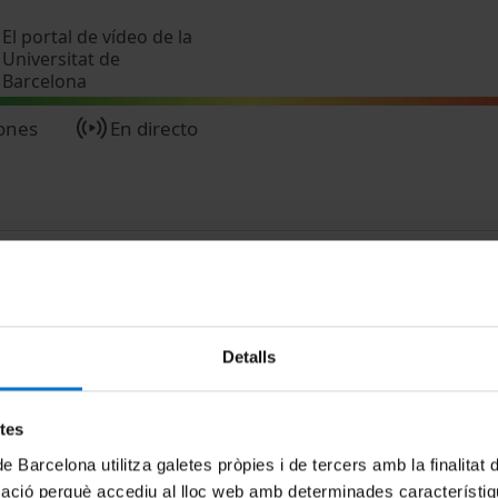
Pasar al contenido principal
El portal de vídeo de la
Universitat de
Barcelona
ones
En directo
Detalls
MENÚ PEU 1
PEU 2
etes
Aviso legal
Privacidad y té
de Barcelona utilitza galetes pròpies i de tercers amb la finalitat
Política de Cookies
Sobre UBtv
mació perquè accediu al lloc web amb determinades característiq