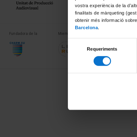
vostra experiència de la d’al
finalitats de màrqueting (gest
obtenir més informació sobre
Barcelona
.
Fundadora de la
Miembro de la
Miembro de la
Selecció
Requeriments
de
consentiment