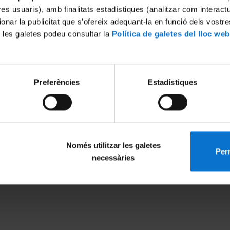
tres usuaris), amb finalitats estadístiques (analitzar com interac
ionar la publicitat que s’ofereix adequant-la en funció dels vostr
 les galetes podeu consultar la
Política de galetes del lloc web
Excelencia internacional
Reconocimiento europeo
Preferències
Estadístiques
Només utilitzar les galetes
Perm
necessàries