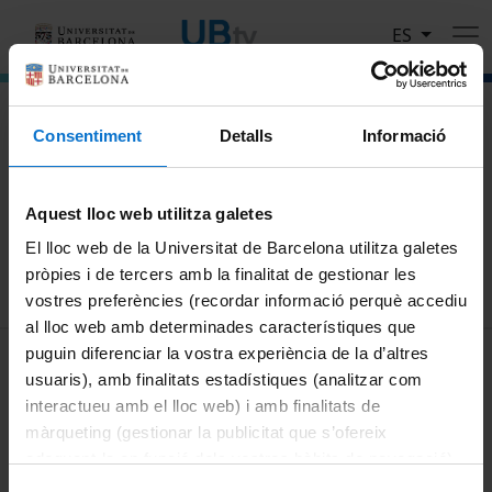
Pasar al contenido principal
ES
El portal de vídeo de la Universitat de Barcelona
Consentiment
Detalls
Informació
Busca
Aquest lloc web utilitza galetes
Buscar
El lloc web de la Universitat de Barcelona utilitza galetes
pròpies i de tercers amb la finalitat de gestionar les
vostres preferències (recordar informació perquè accediu
al lloc web amb determinades característiques que
MENÚ PEU 1
puguin diferenciar la vostra experiència de la d’altres
Aviso legal
usuaris), amb finalitats estadístiques (analitzar com
Política de Cookies
interactueu amb el lloc web) i amb finalitats de
màrqueting (gestionar la publicitat que s’ofereix
PEU 2
Privacidad y términos
adequant-la en funció dels vostres hàbits de navegació).
Sobre UBtv
Per obtenir més informació sobre les galetes podeu