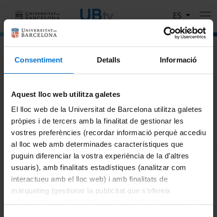
Pasar al contenido principal
ES
El portal de vídeo de la Universitat de Barcelona
Consentiment
Detalls
Informació
Busca
Aquest lloc web utilitza galetes
Buscar
El lloc web de la Universitat de Barcelona utilitza galetes
pròpies i de tercers amb la finalitat de gestionar les
vostres preferències (recordar informació perquè accediu
al lloc web amb determinades característiques que
MENÚ PEU 1
puguin diferenciar la vostra experiència de la d’altres
Aviso legal
usuaris), amb finalitats estadístiques (analitzar com
Política de Cookies
interactueu amb el lloc web) i amb finalitats de
màrqueting (gestionar la publicitat que s’ofereix
PEU 2
Privacidad y términos
adequant-la en funció dels vostres hàbits de navegació).
Sobre UBtv
Per obtenir més informació sobre les galetes podeu