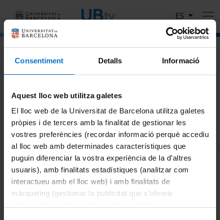
Pasar al contenido principal
ES
El portal de vídeo de la Universitat de Barcelona
Consentiment
Detalls
Informació
Busca
Aquest lloc web utilitza galetes
Buscar
El lloc web de la Universitat de Barcelona utilitza galetes
pròpies i de tercers amb la finalitat de gestionar les
vostres preferències (recordar informació perquè accediu
al lloc web amb determinades característiques que
MENÚ PEU 1
puguin diferenciar la vostra experiència de la d’altres
Aviso legal
usuaris), amb finalitats estadístiques (analitzar com
Política de Cookies
interactueu amb el lloc web) i amb finalitats de
màrqueting (gestionar la publicitat que s’ofereix
PEU 2
Privacidad y términos
adequant-la en funció dels vostres hàbits de navegació).
Sobre UBtv
Per obtenir més informació sobre les galetes podeu