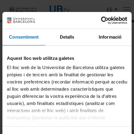
Pasar al contenido principal
ES
El portal de vídeo de la Universitat de Barcelona
Consentiment
Detalls
Informació
Busca
Aquest lloc web utilitza galetes
Buscar
El lloc web de la Universitat de Barcelona utilitza galetes
pròpies i de tercers amb la finalitat de gestionar les
vostres preferències (recordar informació perquè accediu
al lloc web amb determinades característiques que
MENÚ PEU 1
puguin diferenciar la vostra experiència de la d’altres
Aviso legal
usuaris), amb finalitats estadístiques (analitzar com
Política de Cookies
interactueu amb el lloc web) i amb finalitats de
màrqueting (gestionar la publicitat que s’ofereix
PEU 2
Privacidad y términos
adequant-la en funció dels vostres hàbits de navegació).
Sobre UBtv
Per obtenir més informació sobre les galetes podeu