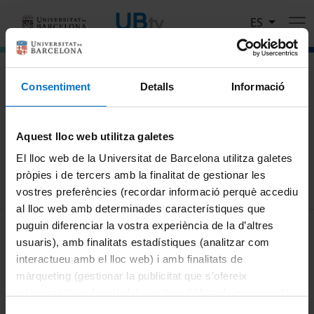
Pasar al contenido principal
ES
El portal de vídeo de la Universitat de Barcelona
Consentiment
Detalls
Informació
Busca
Aquest lloc web utilitza galetes
Buscar
El lloc web de la Universitat de Barcelona utilitza galetes
pròpies i de tercers amb la finalitat de gestionar les
vostres preferències (recordar informació perquè accediu
al lloc web amb determinades característiques que
MENÚ PEU 1
puguin diferenciar la vostra experiència de la d’altres
Aviso legal
usuaris), amb finalitats estadístiques (analitzar com
Política de Cookies
interactueu amb el lloc web) i amb finalitats de
màrqueting (gestionar la publicitat que s’ofereix
PEU 2
Privacidad y términos
adequant-la en funció dels vostres hàbits de navegació).
Sobre UBtv
Per obtenir més informació sobre les galetes podeu