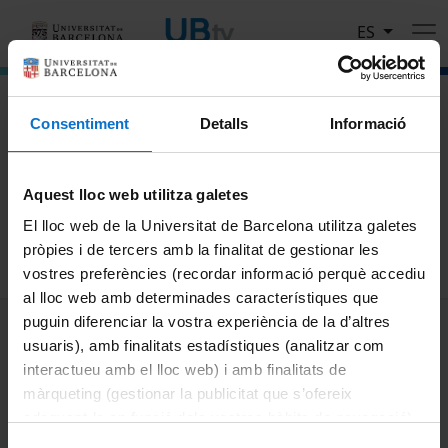
Pasar al contenido principal
ES
El portal de vídeo de la Universitat de Barcelona
Consentiment
Detalls
Informació
Busca
Aquest lloc web utilitza galetes
Buscar
El lloc web de la Universitat de Barcelona utilitza galetes
pròpies i de tercers amb la finalitat de gestionar les
vostres preferències (recordar informació perquè accediu
al lloc web amb determinades característiques que
MENÚ PEU 1
puguin diferenciar la vostra experiència de la d’altres
Aviso legal
usuaris), amb finalitats estadístiques (analitzar com
Política de Cookies
interactueu amb el lloc web) i amb finalitats de
màrqueting (gestionar la publicitat que s’ofereix
PEU 2
Privacidad y términos
adequant-la en funció dels vostres hàbits de navegació).
Sobre UBtv
Per obtenir més informació sobre les galetes podeu