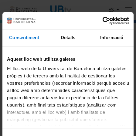
Pasar al contenido principal
ES
El portal de vídeo de la Universitat de Barcelona
Consentiment
Detalls
Informació
Busca
Aquest lloc web utilitza galetes
Buscar
El lloc web de la Universitat de Barcelona utilitza galetes
pròpies i de tercers amb la finalitat de gestionar les
vostres preferències (recordar informació perquè accediu
al lloc web amb determinades característiques que
MENÚ PEU 1
puguin diferenciar la vostra experiència de la d’altres
Aviso legal
usuaris), amb finalitats estadístiques (analitzar com
Política de Cookies
interactueu amb el lloc web) i amb finalitats de
màrqueting (gestionar la publicitat que s’ofereix
PEU 2
Privacidad y términos
adequant-la en funció dels vostres hàbits de navegació).
Sobre UBtv
Per obtenir més informació sobre les galetes podeu