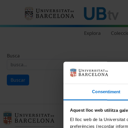
Navegació principal
Explora
Colecci
Busca
Buscar
Consentiment
Aquest lloc web utilitza gal
El lloc web de la Universitat 
preferències (recordar infor