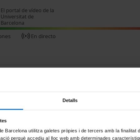
Pasar al contenido principal
El portal de vídeo de la
Universitat de
Barcelona
ones
En directo
Detalls
MENÚ PEU 1
PEU 2
etes
Aviso legal
Privacidad y té
de Barcelona utilitza galetes pròpies i de tercers amb la finalitat
Política de Cookies
Sobre UBtv
mació perquè accediu al lloc web amb determinades característiq