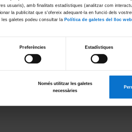
tres usuaris), amb finalitats estadístiques (analitzar com interac
ionar la publicitat que s’ofereix adequant-la en funció dels vostr
 les galetes podeu consultar la
Política de galetes del lloc web
Excelencia internacional
Reconocimiento europeo
Preferències
Estadístiques
Només utilitzar les galetes
Perm
necessàries