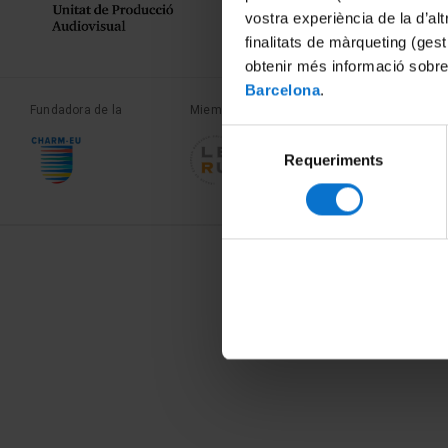
vostra experiència de la d’al
finalitats de màrqueting (gest
obtenir més informació sobre
Barcelona
.
Fundadora de la
Miembro de la
Miembro de la
Selecció
Requeriments
de
consentiment