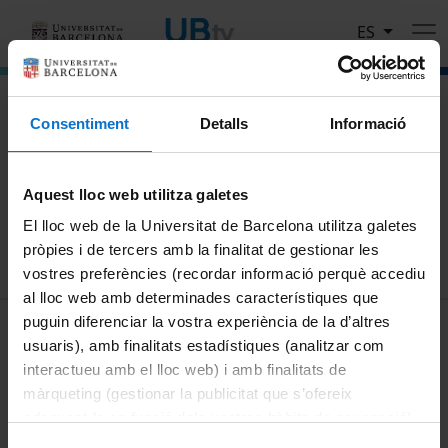
Pasar al contenido principal
ES
El portal de vídeo de la Universitat de Barcelona
Consentiment
Detalls
Informació
Busca
Aquest lloc web utilitza galetes
Buscar
El lloc web de la Universitat de Barcelona utilitza galetes
pròpies i de tercers amb la finalitat de gestionar les
vostres preferències (recordar informació perquè accediu
al lloc web amb determinades característiques que
MENÚ PEU 1
puguin diferenciar la vostra experiència de la d’altres
Aviso legal
usuaris), amb finalitats estadístiques (analitzar com
Política de Cookies
interactueu amb el lloc web) i amb finalitats de
màrqueting (gestionar la publicitat que s’ofereix
PEU 2
Privacidad y términos
adequant-la en funció dels vostres hàbits de navegació).
Sobre UBtv
Per obtenir més informació sobre les galetes podeu