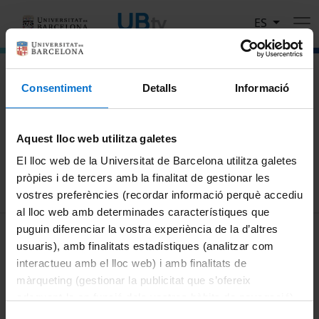
Pasar al contenido principal
ES
El portal de vídeo de la Universitat de Barcelona
Consentiment
Detalls
Informació
Busca
Aquest lloc web utilitza galetes
Buscar
El lloc web de la Universitat de Barcelona utilitza galetes
pròpies i de tercers amb la finalitat de gestionar les
vostres preferències (recordar informació perquè accediu
al lloc web amb determinades característiques que
MENÚ PEU 1
puguin diferenciar la vostra experiència de la d’altres
Aviso legal
usuaris), amb finalitats estadístiques (analitzar com
Política de Cookies
interactueu amb el lloc web) i amb finalitats de
màrqueting (gestionar la publicitat que s’ofereix
PEU 2
Privacidad y términos
adequant-la en funció dels vostres hàbits de navegació).
Sobre UBtv
Per obtenir més informació sobre les galetes podeu