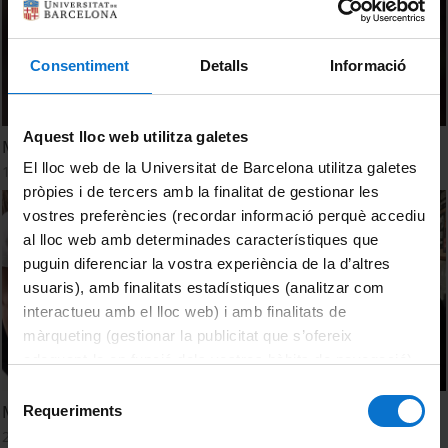
Consentiment
Detalls
Informació
Aquest lloc web utilitza galetes
Marta Sanz-Solé
El lloc web de la Universitat de Barcelona utilitza galetes
13 Octubre, 2022
pròpies i de tercers amb la finalitat de gestionar les
vostres preferències (recordar informació perquè accediu
al lloc web amb determinades característiques que
puguin diferenciar la vostra experiència de la d’altres
usuaris), amb finalitats estadístiques (analitzar com
interactueu amb el lloc web) i amb finalitats de
màrqueting (gestionar la publicitat que s’ofereix
adequant-la en funció dels vostres hàbits de navegació).
Per obtenir més informació sobre les galetes podeu
Selecció
consultar la
Política de galetes del lloc web de la
Matefest-Infofest 2022
Requeriments
de
Universitat de Barcelona
.
27 Abril, 2022
consentiment