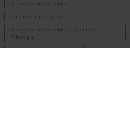
Universitat de Barcelona
Facultad de Psicología
Universitat de Barcelona. Facultat de
Psicologia
Rodríguez Carballeira, Álvaro
Guàrdia-Olmos, Joan, 1958-
Vídeos relacionados