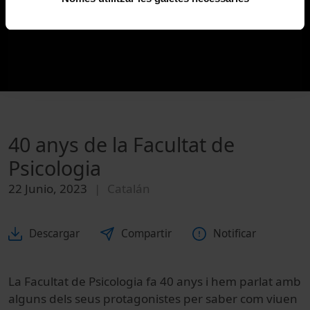
40 anys de la Facultat de
Psicologia
22 Junio, 2023
Catalán
Descargar
Compartir
Notificar
La Facultat de Psicologia fa 40 anys i hem parlat amb
alguns dels seus protagonistes per saber com viuen