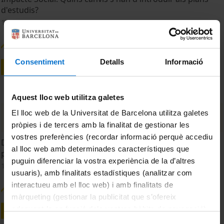
d'estudis?
17 març, 2026
Consentiment
Detalls
Informació
Aquest lloc web utilitza galetes
El lloc web de la Universitat de Barcelona utilitza galetes
pròpies i de tercers amb la finalitat de gestionar les
vostres preferències (recordar informació perquè accediu
Definició d'estratègies i prioritats: Recerca, divulgació i
al lloc web amb determinades característiques que
publicació.
puguin diferenciar la vostra experiència de la d’altres
17 març, 2026
usuaris), amb finalitats estadístiques (analitzar com
interactueu amb el lloc web) i amb finalitats de
màrqueting (gestionar la publicitat que s’ofereix
adequant-la en funció dels vostres hàbits de navegació).
Per obtenir més informació sobre les galetes podeu