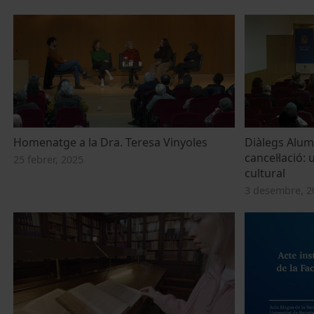
Homenatge a la Dra. Teresa Vinyoles
Diàlegs Alumn
cancel·lació
25 febrer, 2025
cultural
3 desembre, 2