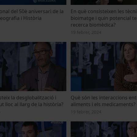
ional del 50è aniversari de la
En què consisteixen les tècn
eografia i Història
bioimatge i quin potencial t
recerca biomèdica?
19 febrer, 2024
teix la desglobalització i
Què són les interaccions ent
 lloc al llarg de la història?
aliments i els medicaments?
4
19 febrer, 2024