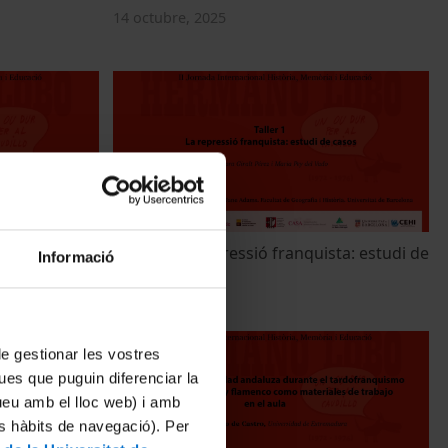
14 octubre, 2025
Taller 1. La repressió franquista: estudi de
Informació
casos
14 octubre, 2025
 de gestionar les vostres
ues que puguin diferenciar la
tueu amb el lloc web) i amb
es hàbits de navegació). Per