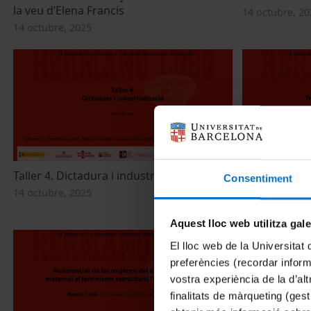
la veu d’Elena Francis
14 octubre, 20
14 octubre, 2025
Taller 4. Dictadura i industrialització
Taller 3. Tre
Consentiment
14 octubre, 2025
14 octubre, 20
Aquest lloc web utilitza gal
El lloc web de la Universitat 
preferències (recordar infor
vostra experiència de la d’al
finalitats de màrqueting (gest