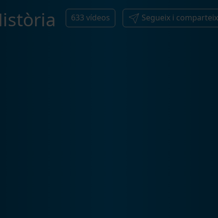
istòria
633
vídeos
Segueix i comparteix