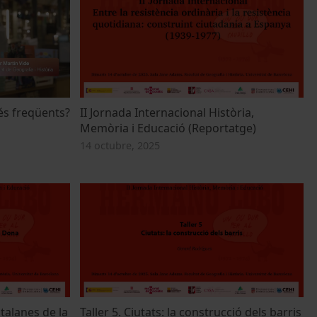
és freqüents?
II Jornada Internacional Història,
Memòria i Educació (Reportatge)
14 octubre, 2025
atalanes de la
Taller 5. Ciutats: la construcció dels barris