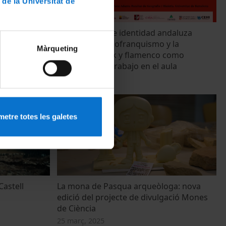
 de la Universitat de
es ?
Contracultura e identidad andaluza
a enseñanza
durante el tardofranquismo y la
Màrqueting
a salazarista
transición: rock y flamenco como
materiales de trabajo en el aula
14 octubre, 2025
etre totes les galetes
Castell
La mona de Pasqua arqueòloga: nova
edició del projecte de divulgació Mones
de Ciència
25 març, 2025