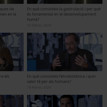
iques de
En què consisteix la gastrulació i per què
enen en la
és fonamental en el desenvolupament
humà?
19 febrer, 2024
re els
En què consisteix l’etnobotànica i quin
valor té per als humans?
19 febrer, 2024