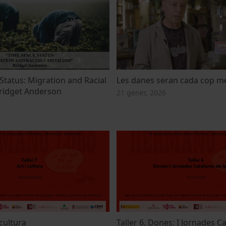
Status: Migration and Racial
Les danes seran cada cop m
Bridget Anderson
21 gener, 2026
6
 cultura
Taller 6. Dones: I Jornades C