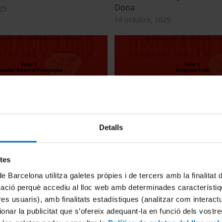
Dona
25
14 octubre, 2025
ballar durant el Franquisme
Taller 2. Emigració i exili
Detalls
25
14 octubre, 2025
etes
de Barcelona utilitza galetes pròpies i de tercers amb la finalitat
mació perquè accediu al lloc web amb determinades característiq
tres usuaris), amb finalitats estadístiques (analitzar com interac
ionar la publicitat que s’ofereix adequant-la en funció dels vostr