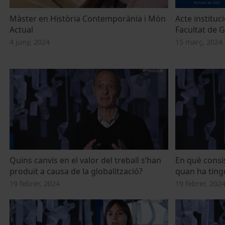
Màster en Història Contemporània i Món
Acte instituc
Actual
Facultat de G
4 juny, 2024
15 març, 2024
Quins canvis en el valor del treball s’han
En què consis
produït a causa de la globalització?
quan ha tingut
19 febrer, 2024
19 febrer, 202