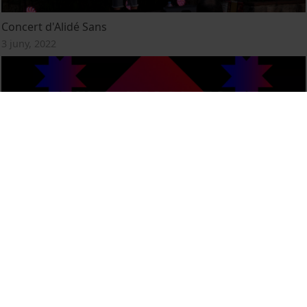
Concert d'Alidé Sans
3 juny, 2022
Els Vespres d'Hivern 2022
9 març, 2022