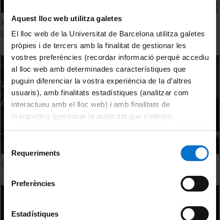
Aquest lloc web utilitza galetes
Recital d'Elisa Salomon. Era legenda des corbilhuèrs de
Les e des cernalhèrs de Bausen
El lloc web de la Universitat de Barcelona utilitza galetes
pròpies i de tercers amb la finalitat de gestionar les
24 maig, 2024
vostres preferències (recordar informació perquè accediu
al lloc web amb determinades característiques que
puguin diferenciar la vostra experiència de la d’altres
usuaris), amb finalitats estadístiques (analitzar com
interactueu amb el lloc web) i amb finalitats de
màrqueting (gestionar la publicitat que s’ofereix
adequant-la en funció dels vostres hàbits de navegació).
Per obtenir més informació sobre les galetes podeu
Selecció
consultar la
Política de galetes del lloc web de la
Requeriments
de
Concert de Sarabat
Universitat de Barcelona
.
consentiment
24 maig, 2024
Preferències
Estadístiques