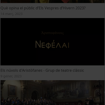
Què opina el públic d’Els Vespres d’Hivern 2023?
14 març, 2023
Els núvols d'Aristòfanes - Grup de teatre clàssic
9 gener, 2023