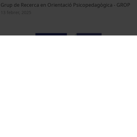
Grup de Recerca en Orientació Psicopedagògica - GROP
13 febrer, 2025
Grup de Recerca i Innovació en Treball Social - GRITS
13 febrer, 2025