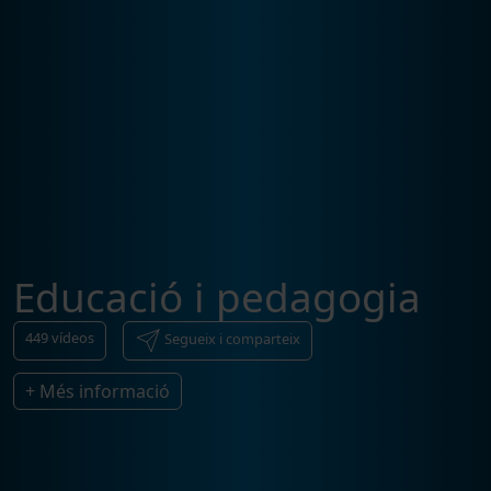
Educació i pedagogia
449
vídeos
Segueix i comparteix
+ Més informació