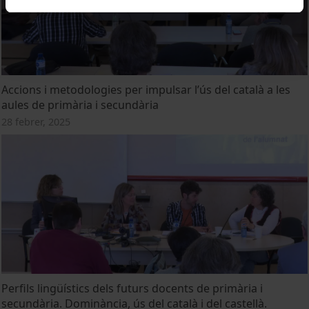
Accions i metodologies per impulsar l’ús del català a les
aules de primària i secundària
28 febrer, 2025
Perfils lingüístics dels futurs docents de primària i
secundària. Dominància, ús del català i del castellà.