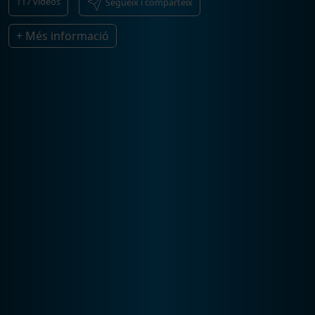
117
vídeos
Segueix i comparteix
+ Més informació