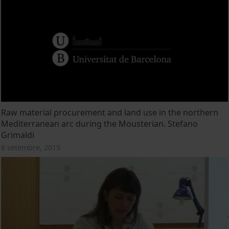
Raw material procurement and land use in the northern
Mediterranean arc during the Mousterian. Stefano
Grimaldi
8 setembre, 2015