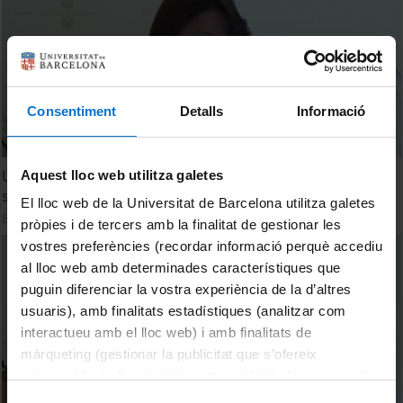
Consentiment
Detalls
Informació
Using airbone laser scanning data for mine surface relief
Aquest lloc web utilitza galetes
studies. Katarzyna Radziszewska
El lloc web de la Universitat de Barcelona utilitza galetes
8 setembre, 2015
pròpies i de tercers amb la finalitat de gestionar les
vostres preferències (recordar informació perquè accediu
al lloc web amb determinades característiques que
puguin diferenciar la vostra experiència de la d’altres
usuaris), amb finalitats estadístiques (analitzar com
interactueu amb el lloc web) i amb finalitats de
màrqueting (gestionar la publicitat que s’ofereix
adequant-la en funció dels vostres hàbits de navegació).
Per obtenir més informació sobre les galetes podeu