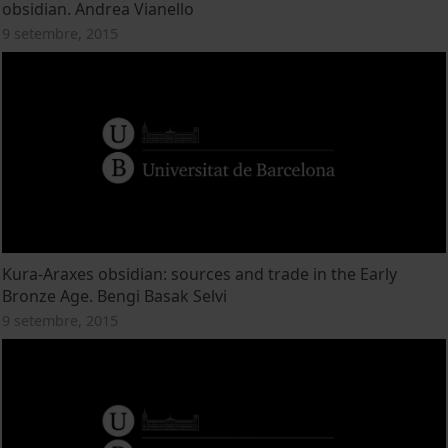
obsidian. Andrea Vianello
9 setembre, 2015
Kura-Araxes obsidian: sources and trade in the Early
Bronze Age. Bengi Basak Selvi
9 setembre, 2015