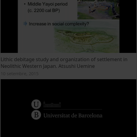
Lithic debitage study and organization of settlement in
Neolithic Western Japan. Atsushi Uemine
10 setembre, 2015