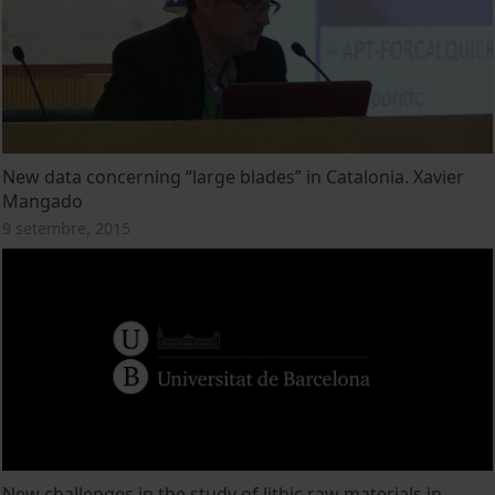
New data concerning “large blades” in Catalonia. Xavier
Mangado
9 setembre, 2015
New challenges in the study of lithic raw materials in