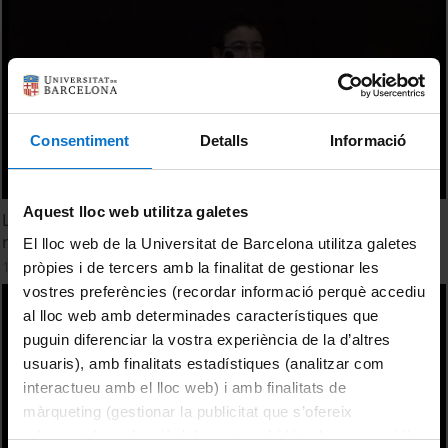
Consentiment
Detalls
Informació
Aquest lloc web utilitza galetes
Los proyectos emblemáticos como instrumentos de
regeneración urbana
El lloc web de la Universitat de Barcelona utilitza galetes
13 desembre, 2012
pròpies i de tercers amb la finalitat de gestionar les
vostres preferències (recordar informació perquè accediu
al lloc web amb determinades característiques que
puguin diferenciar la vostra experiència de la d’altres
usuaris), amb finalitats estadístiques (analitzar com
interactueu amb el lloc web) i amb finalitats de
màrqueting (gestionar la publicitat que s’ofereix
adequant-la en funció dels vostres hàbits de navegació).