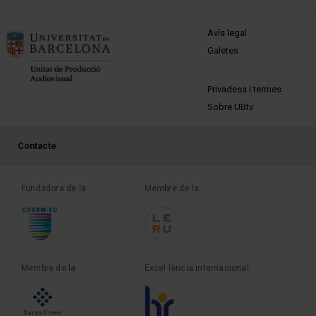
MENÚ PEU 1
Avís legal
Galetes
PEU 2
Privadesa i termes
Sobre UBtv
PEU 3
Contacte
Fundadora de la
Membre de la
Membre de la
Excel·lència internacional