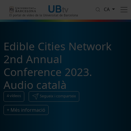
Vés al contingut
CA
El portal de vídeo de la Universitat de Barcelona
Edible Cities Network
2nd Annual
Conference 2023.
Audio català
4
vídeos
Segueix i comparteix
+ Més informació