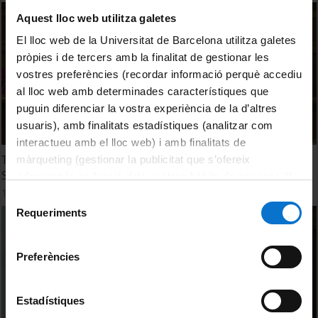
Aquest lloc web utilitza galetes
El lloc web de la Universitat de Barcelona utilitza galetes
pròpies i de tercers amb la finalitat de gestionar les
vostres preferències (recordar informació perquè accediu
al lloc web amb determinades característiques que
puguin diferenciar la vostra experiència de la d’altres
usuaris), amb finalitats estadístiques (analitzar com
interactueu amb el lloc web) i amb finalitats de
The 2nd Edible Cities Network Conference 2023. Keynote
màrqueting (gestionar la publicitat que s’ofereix
Speeches (Audio català)
adequant-la en funció dels vostres hàbits de navegació).
16 març, 2023
Per obtenir més informació sobre les galetes podeu
Selecció
consultar la
Política de galetes del lloc web de la
Requeriments
de
Universitat de Barcelona
.
consentiment
Preferències
Estadístiques