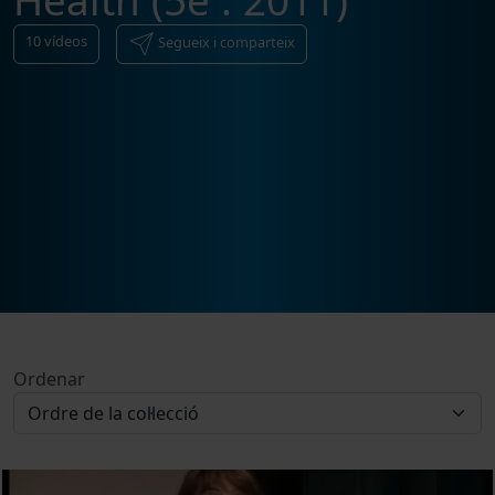
Health (5è : 2011)
10
vídeos
Segueix i comparteix
Ordenar