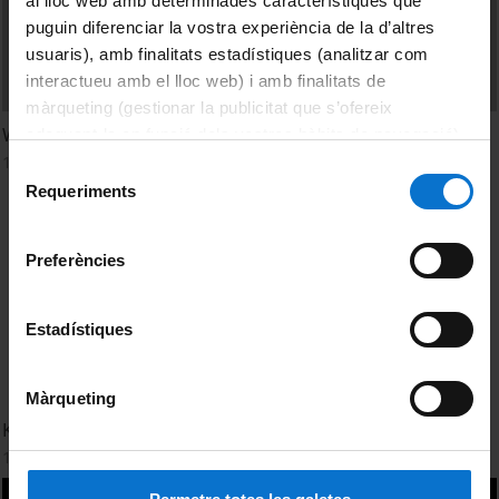
al lloc web amb determinades característiques que
puguin diferenciar la vostra experiència de la d’altres
usuaris), amb finalitats estadístiques (analitzar com
interactueu amb el lloc web) i amb finalitats de
màrqueting (gestionar la publicitat que s’ofereix
Welcome Reception. ICPH 2011
adequant-la en funció dels vostres hàbits de navegació).
Per obtenir més informació sobre les galetes podeu
17 octubre, 2011
Selecció
consultar la
Política de galetes del lloc web de la
Requeriments
de
Universitat de Barcelona
.
consentiment
Preferències
Estadístiques
Màrqueting
Keynotes - Wednesday. ICPH 2011
19 octubre, 2011