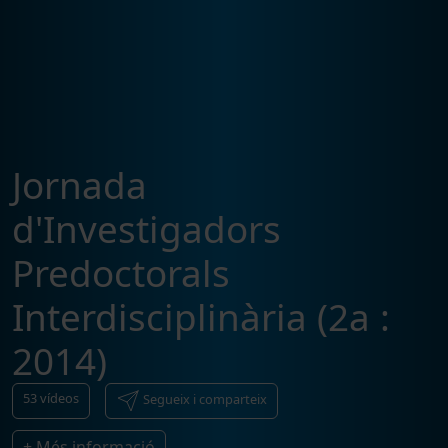
Jornada
d'Investigadors
Predoctorals
Interdisciplinària (2a :
2014)
53
vídeos
Segueix i comparteix
+ Més informació