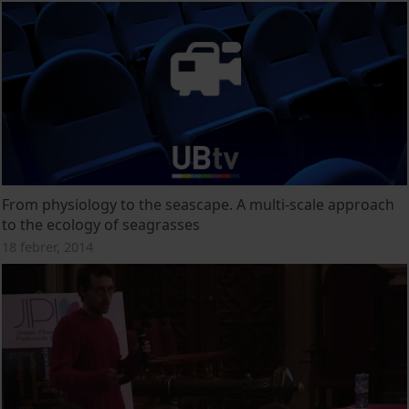
From physiology to the seascape. A multi-scale approach
to the ecology of seagrasses
18 febrer, 2014