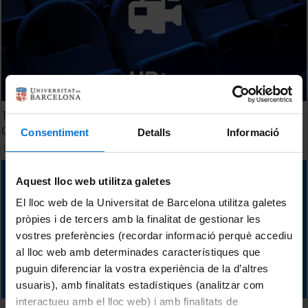
The importance of "caganer". Environmental History of
Catalan agro-ecosystems
Consentiment
Detalls
Informació
18 febrer, 2014
Aquest lloc web utilitza galetes
El lloc web de la Universitat de Barcelona utilitza galetes
pròpies i de tercers amb la finalitat de gestionar les
vostres preferències (recordar informació perquè accediu
al lloc web amb determinades característiques que
puguin diferenciar la vostra experiència de la d’altres
usuaris), amb finalitats estadístiques (analitzar com
interactueu amb el lloc web) i amb finalitats de