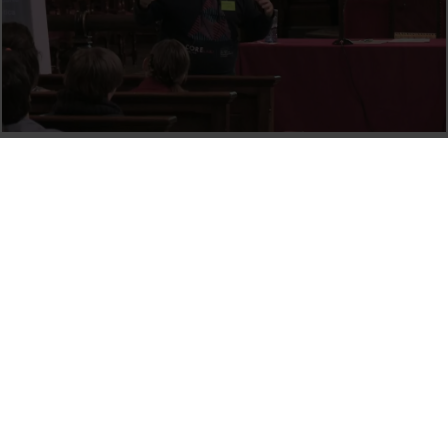
Swarm intelligence
24 febrer, 2014
Finite Element Methods for Fusion Energy
24 febrer, 2014