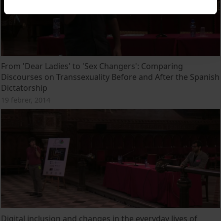
From 'Dear Ladies' to 'Sex Changers': Comparing
Discourses on Transsexuality Before and After the Spanish
Dictatorship
19 febrer, 2014
Digital inclusion and changes in the everyday lives of