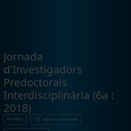
Jornada
d'Investigadors
Predoctorals
Interdisciplinària (6a :
2018)
44
vídeos
Segueix i comparteix