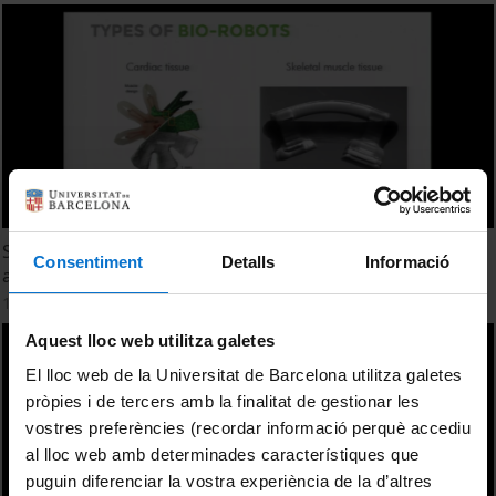
Soft hybrid bio-robots: at the interface between biology
Consentiment
Detalls
Informació
and robotics
13 març, 2018
Aquest lloc web utilitza galetes
El lloc web de la Universitat de Barcelona utilitza galetes
pròpies i de tercers amb la finalitat de gestionar les
vostres preferències (recordar informació perquè accediu
al lloc web amb determinades característiques que
puguin diferenciar la vostra experiència de la d’altres