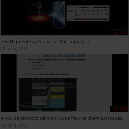
The High-Energy Universe: Microquasars
13 març, 2018
All-oxide photovoltaics by cost-effective chemical routes
13 març, 2018