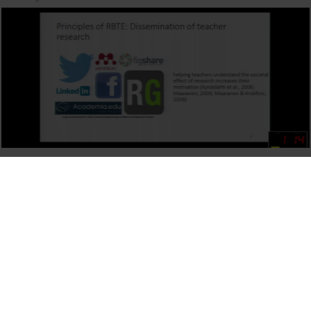
Design of a framework for the development of online
research-based teacher education programmes
21 març, 2018