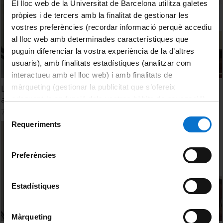
El lloc web de la Universitat de Barcelona utilitza galetes
pròpies i de tercers amb la finalitat de gestionar les
vostres preferències (recordar informació perquè accediu
al lloc web amb determinades característiques que
puguin diferenciar la vostra experiència de la d’altres
usuaris), amb finalitats estadístiques (analitzar com
interactueu amb el lloc web) i amb finalitats de
màrqueting (gestionar la publicitat que s’ofereix
La tesis doctoral tradicional versus la tesis per articles:
avantatges i inconvenients
adequant-la en funció dels vostres hàbits de navegació).
Per obtenir més informació sobre les galetes podeu
7 març, 2016
Selecció
consultar la
Política de galetes del lloc web de la
Requeriments
de
Universitat de Barcelona
.
consentiment
Preferències
Estadístiques
Màrqueting