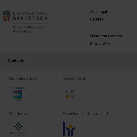
MENÚ PEU 1
Avís legal
Galetes
PEU 2
Privadesa i termes
Sobre UBtv
PEU 3
Contacte
Fundadora de la
Membre de la
Membre de la
Excel·lència internacional