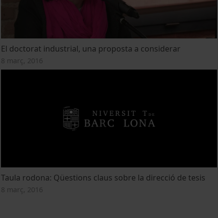
El doctorat industrial, una proposta a considerar
8 març, 2016
Taula rodona: Qüestions claus sobre la direcció de tesis
8 març, 2016