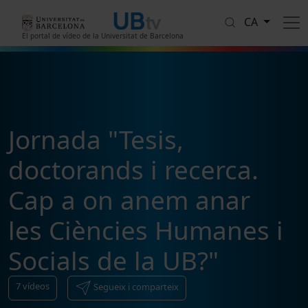
Vés al contingut
CA
El portal de vídeo de la Universitat de Barcelona
Jornada "Tesis,
doctorands i recerca.
Cap a on anem anar
les Ciències Humanes i
Socials de la UB?"
7
vídeos
Segueix i comparteix