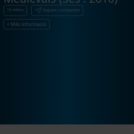
13
vídeos
Segueix i comparteix
+ Més informació