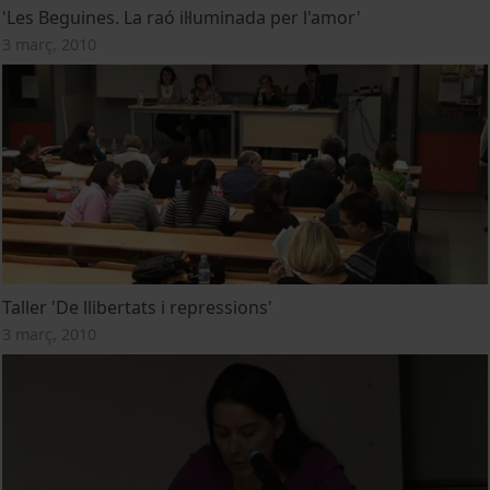
'Les Beguines. La raó il·luminada per l'amor'
3 març, 2010
Taller 'De llibertats i repressions'
3 març, 2010