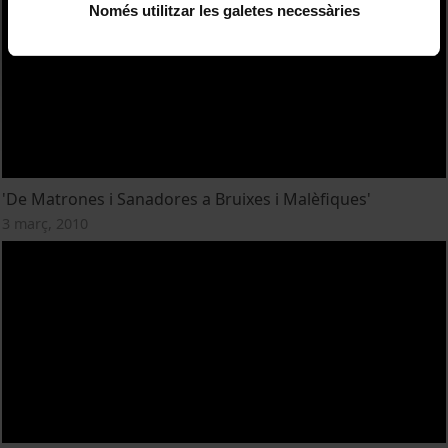
Només utilitzar les galetes necessàries
'De Matrones i Sanadores a Bruixes i Malèfiques'
3 març, 2010