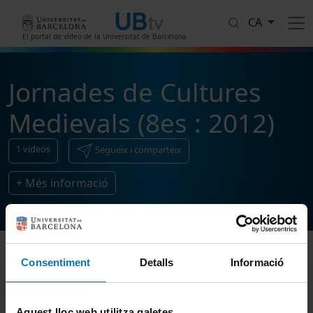
Vés al contingut
CA
El portal de vídeo de la Universitat de Barcelona
Jornades de Cultures
Medievals (8es : 2012)
1
vídeos
Segueix i comparteix
+ Més informació
Consentiment
Detalls
Informació
Ordenar
Aquest lloc web utilitza galetes