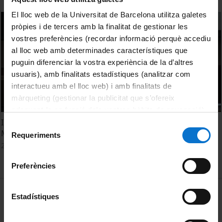
El lloc web de la Universitat de Barcelona utilitza galetes
pròpies i de tercers amb la finalitat de gestionar les
vostres preferències (recordar informació perquè accediu
al lloc web amb determinades característiques que
puguin diferenciar la vostra experiència de la d’altres
usuaris), amb finalitats estadístiques (analitzar com
interactueu amb el lloc web) i amb finalitats de
màrqueting (gestionar la publicitat que s’ofereix
adequant-la en funció dels vostres hàbits de navegació).
Inauguració del curs 2012-13 del Màster en Cultures
Per obtenir més informació sobre les galetes podeu
Selecció
Medievals
consultar la
Política de galetes del lloc web de la
Requeriments
de
25 octubre, 2012
Universitat de Barcelona
.
consentiment
Preferències
MENÚ PEU 1
Avís legal
Estadístiques
Galetes