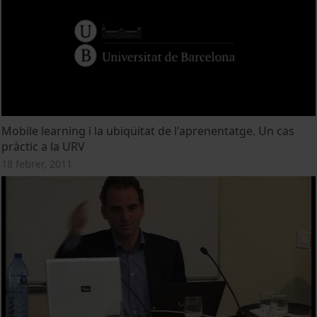
Mobile learning i la ubiqüitat de l'aprenentatge. Un cas
pràctic a la URV
18 febrer, 2011