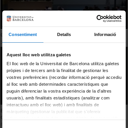
Com trobar informació sobre applets a la xarxa
Consentiment
Detalls
Informació
3 febrer, 2011
Aquest lloc web utilitza galetes
El lloc web de la Universitat de Barcelona utilitza galetes
pròpies i de tercers amb la finalitat de gestionar les
vostres preferències (recordar informació perquè accediu
al lloc web amb determinades característiques que
puguin diferenciar la vostra experiència de la d’altres
usuaris), amb finalitats estadístiques (analitzar com
interactueu amb el lloc web) i amb finalitats de
EduCAT1x1, l'aprenentatge i el coneixement en una escola
màrqueting (gestionar la publicitat que s’ofereix
connectada
adequant-la en funció dels vostres hàbits de navegació).
8 febrer, 2011
Per obtenir més informació sobre les galetes podeu
Selecció