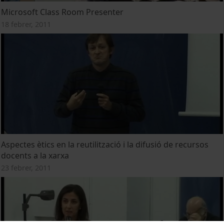
Microsoft Class Room Presenter
18 febrer, 2011
Aspectes ètics en la reutilització i la difusió de recursos
docents a la xarxa
23 febrer, 2011