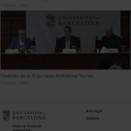
17 juliol, 2023
Cloenda de la XI Jornada Ambiental Torres
17 juliol, 2023
MENÚ PEU 1
Avís legal
Galetes