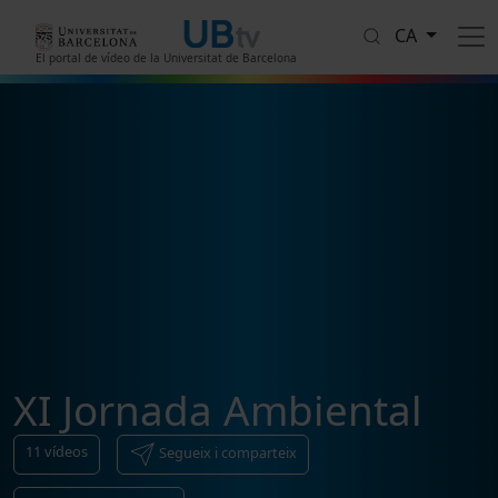
Vés al contingut
CA
El portal de vídeo de la Universitat de Barcelona
XI Jornada Ambiental
11
vídeos
Segueix i comparteix