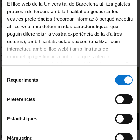
El lloc web de la Universitat de Barcelona utilitza galetes
pròpies i de tercers amb la finalitat de gestionar les
vostres preferències (recordar informació perquè accediu
al lloc web amb determinades característiques que
puguin diferenciar la vostra experiència de la d’altres
usuaris), amb finalitats estadístiques (analitzar com
Ansietat climàtica en infants i joves i les seves opinions
interactueu amb el lloc web) i amb finalitats de
sobre les respostes del govern al canvi climàtic
màrqueting (gestionar la publicitat que s’ofereix
17 juliol, 2023
adequant-la en funció dels vostres hàbits de navegació).
Per obtenir més informació sobre les galetes podeu
Selecció
consultar la
Política de galetes del lloc web de la
Requeriments
de
Universitat de Barcelona
.
consentiment
Preferències
Estadístiques
L’ecoansietat pot radicalitzar l’activisme climàtic?
Màrqueting