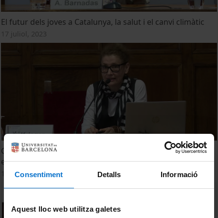
El futur dels joves a Catalunya, la salut i el canvi climàtic
17 juliol, 2023
Canvi climàtic i salut mental en infants i adolescents:
ecoansietat
17 juliol, 2023
Consentiment
Detalls
Informació
Aquest lloc web utilitza galetes