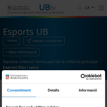
Vés al contingut
CA
El portal de vídeo de la Universitat de Barcelona
Esports UB
1
vídeos
Segueix i comparteix
+ Més informació
Aquesta col·lecció forma part de la col·lecció principal
Exercici físic i salut
Consentiment
Detalls
Informació
Ordenar