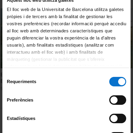
Aquest lloc web utilitza galetes
El lloc web de la Universitat de Barcelona utilitza galetes
pròpies i de tercers amb la finalitat de gestionar les
vostres preferències (recordar informació perquè accediu
al lloc web amb determinades característiques que
puguin diferenciar la vostra experiència de la d’altres
usuaris), amb finalitats estadístiques (analitzar com
interactueu amb el lloc web) i amb finalitats de
màrqueting (gestionar la publicitat que s’ofereix
adequant-la en funció dels vostres hàbits de navegació).
Per obtenir més informació sobre les galetes podeu
Esports UB. Instal·lacions esportives de la Universitat de
Selecció
Barcelona
consultar la
Política de galetes del lloc web de la
Requeriments
de
Universitat de Barcelona
.
9 febrer, 2024
consentiment
Preferències
MENÚ PEU 1
Avís legal
Estadístiques
Galetes