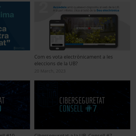
Com es vota electrònicament a les
eleccions de la UB?
20 March, 2023
ell #10
Ciberseguretat a la UB. Consell #7