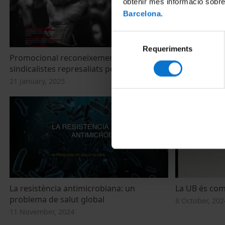
obtenir més informació sobre
Barcelona
.
Selecció
Requeriments
de
Promocional reconeixement dels
La Universita
consentiment
sindicalistes represaliats pel franquisme
bones festes
21 January, 2025
16 December, 
La resistència antimicrobiana: un
La UB és co
problema de salut global
8 October, 202
11 November, 2024