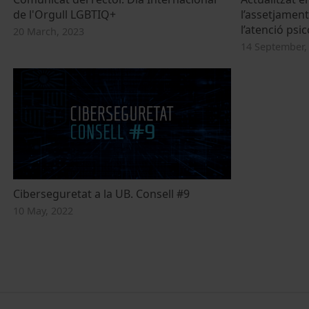
de l'Orgull LGBTIQ+
l’assetjament
l’atenció psic
20 March, 2023
14 September,
Ciberseguretat a la UB. Consell #9
10 May, 2022