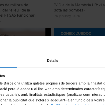
es de millora de
IV Dia de la Memòria UB: «La
, del relleu i de la
sota les bombes»
del PTGAS Funcionari
26 January, 2026
6
Detalls
NAT-UB 2025
Coneix l'UBDOC. L'eina de co
línia
etes
2025
17 November, 2025
de Barcelona utilitza galetes pròpies i de tercers amb la finalitat
mació perquè accediu al lloc web amb determinades característiq
tres usuaris), amb finalitats estadístiques (analitzar com interac
ionar la publicitat que s’ofereix adequant-la en funció dels vostr