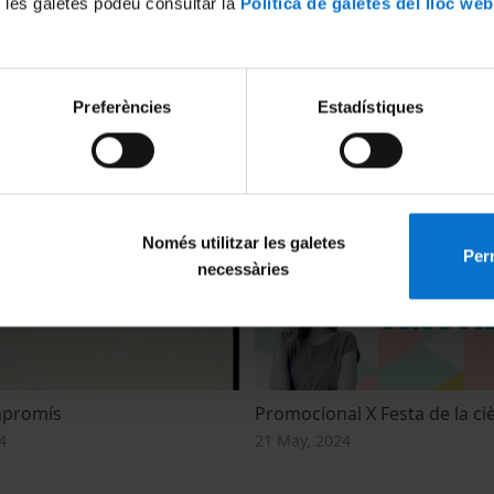
 les galetes podeu consultar la
Política de galetes del lloc web
Preferències
Estadístiques
t de Barcelona us desitja
Mostra fotoNAT-UB 2024
10 December, 2024
2024
Només utilitzar les galetes
Perm
necessàries
mpromís
Promocional X Festa de la ci
4
21 May, 2024