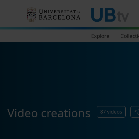
Navegació principal
Explore
Collect
Video creations
87
videos