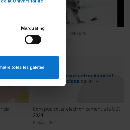
 de la Universitat de
Màrqueting
Premis fotoNAT-UB 2024
10 December, 2024
etre totes les galetes
ència
Com puc votar electrònicament a la UB?
2024
8 May, 2024