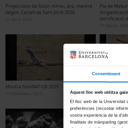
Projeccions de futur: mireu, ara, mentre
Pla de Mesur
llegim. Cartell de Sant Jordi 2026
l’organització
tecnificació 
21 April, 2026
17 March, 202
Consentiment
Mostra fotoNAT-UB 2025
Premis foto
Aquest lloc web utilitza gal
17 December, 2025
17 December, 
El lloc web de la Universitat 
preferències (recordar infor
vostra experiència de la d’al
finalitats de màrqueting (gest