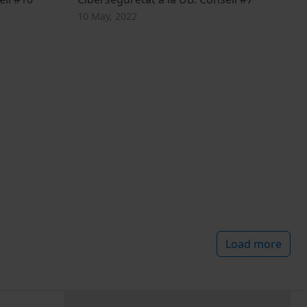
10 May, 2022
Load more
PEU 3