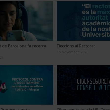
t de Barcelona fa recerca
Eleccions al Rectorat
16 November, 2023
24
l Protocol contra
Ciberseguretat a la UB. Cons