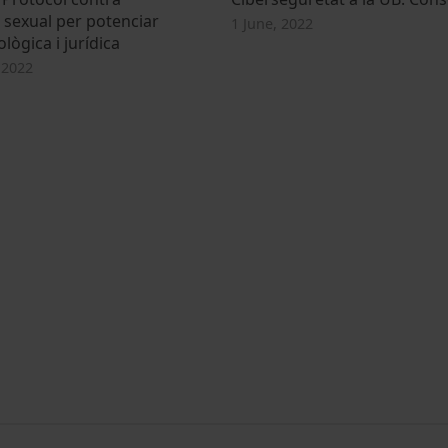
 sexual per potenciar
1 June, 2022
ològica i jurídica
 2022
MENÚ PEU 1
PEU 2