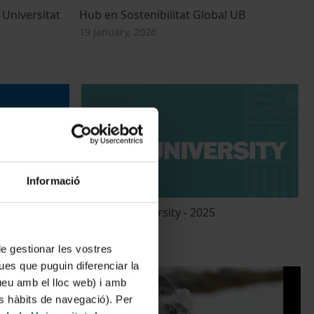
 Universitat
Hub en Sostenibilitat Global UB
19 January, 2026
Informació
nsulta en
I am The University - 2025
30 June, 2025
 de gestionar les vostres
ues que puguin diferenciar la
tueu amb el lloc web) i amb
es hàbits de navegació). Per